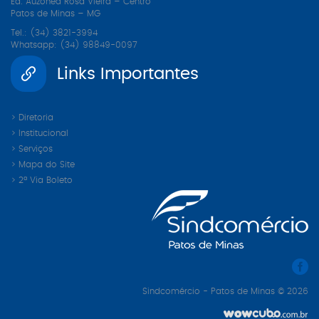
Ed. Auzônea Rosa Vieira – Centro
Patos de Minas – MG
Tel.: (34) 3821-3994
Whatsapp: (34) 98849-0097
Links Importantes
> Diretoria
> Institucional
> Serviços
> Mapa do Site
> 2ª Via Boleto
Sindcomércio - Patos de Minas © 2026