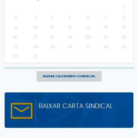
1
2
3
4
5
6
7
8
9
10
11
12
13
14
15
16
17
18
19
20
21
22
23
24
25
26
27
28
29
30
31
BAIXAR CALENDÁRIO COMERCIAL
BAIXAR CARTA SINDICAL