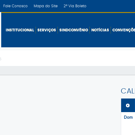
Fale Conosco
Mapa do Site
2ª Via Boleto
INSTITUCIONAL
SERVIÇOS
SINDCONVÊNIO
NOTÍCIAS
CONVENÇÕ
6
CAL
Dom