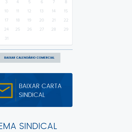
3
4
5
6
7
8
10
11
12
13
14
15
17
18
19
20
21
22
24
25
26
27
28
29
31
BAIXAR CALENDÁRIO COMERCIAL
BAIXAR CARTA
SINDICAL
TEMA SINDICAL