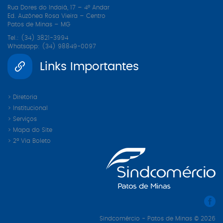
Rua Dores do Indaiá, 17 – 4º Andar
Ed. Auzônea Rosa Vieira – Centro
Patos de Minas – MG
Tel.: (34) 3821-3994
Whatsapp: (34) 98849-0097
Links Importantes
> Diretoria
> Institucional
> Serviços
> Mapa do Site
> 2ª Via Boleto
Sindcomércio - Patos de Minas © 2026