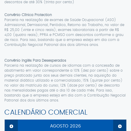
descontos de até 30% (trinta por cento)
Convênio Clínica Protection
Parceria na realização de exames de Saúde Ocupacional (ASO)
Admissional, Demissional, Periódico, Retorno ao Trabalho, no valor de
R$ 25,00 (vinte e cinco reais); exames laboratoriais a partir de R$
4,00 (quatro reais); PPRA e PCMSO com descontos conforme o grau
de risco. Para isso, bastando que a empresa esteja em dia com a
Contribuição Negocial Patronal dos dois últimos anos.
Convênio Inglês Para Desesperados
Parceria na realização de cursos de idiomas com a concessão de
abatimento em valor correspondente a 10% (dez por cento) sobre o
preço praticado junto aos seus demais clientes, na aquisição do
material didático utilizado e comercializado; 15% (quinze por cento)
no valor da matrícula do curso; 12% (doze por cento) de desconto
nas mensalidades pagas até o dia 10 de cada mês. Para isso,
bastando que a empresa esteja em dia com a Contribuição Negocial
Patronal dos dois últimos anos.
CALENDÁRIO COMERCIAL
AGOSTO
2026