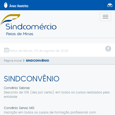
Área Restrita
Altern
Naveg
ENTRAR
INSTITUCIONAL
Diretoria
SERVIÇOS
Patos de Minas, 09 de agosto de 2026
Base territorial
SINDCONVÊNIO
Página Inicial
SINDCONVÊNIO
Parceiros
NOTÍCIAS
Fale Conosco
CONVENÇÕES
Mapa do Site
SINDCONVÊNIO
AGENDA
2ª Via Boleto
Convênio Sebrae
TREINAMENTOS
Desconto de 10% (dez por cento) em todos os cursos realizados pela
EVENTOS
entidade
Convênio Senac MG
Inscrição em todos os cursos de formação profissional com