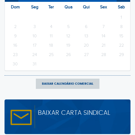
Dom
Seg
Ter
Qua
Qui
Sex
Sab
1
2
3
4
5
6
7
8
9
10
11
12
13
14
15
16
17
18
19
20
21
22
23
24
25
26
27
28
29
30
31
BAIXAR CALENDÁRIO COMERCIAL
BAIXAR CARTA SINDICAL