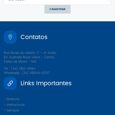
CADASTRAR
Contatos
Rua Dores do Indaiá, 17 – 4º Andar
Ed. Auzônea Rosa Vieira – Centro
Patos de Minas – MG
Tel.: (34) 3821-3994
Whatsapp: (34) 98849-0097
Links Importantes
> Diretoria
> Institucional
> Serviços