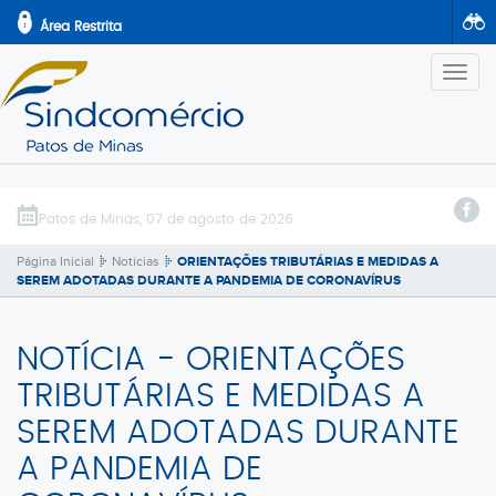
Área Restrita
Altern
Naveg
ENTRAR
INSTITUCIONAL
Diretoria
SERVIÇOS
Patos de Minas, 07 de agosto de 2026
Base territorial
SINDCONVÊNIO
Página Inicial
Notícias
ORIENTAÇÕES TRIBUTÁRIAS E MEDIDAS A
Parceiros
SEREM ADOTADAS DURANTE A PANDEMIA DE CORONAVÍRUS
NOTÍCIAS
Fale Conosco
CONVENÇÕES
Mapa do Site
NOTÍCIA - ORIENTAÇÕES
AGENDA
2ª Via Boleto
TREINAMENTOS
TRIBUTÁRIAS E MEDIDAS A
EVENTOS
SEREM ADOTADAS DURANTE
A PANDEMIA DE