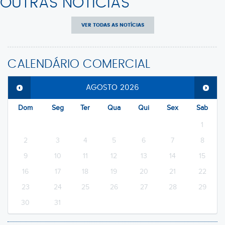
OUTRAS NOTÍCIAS
VER TODAS AS NOTÍCIAS
CALENDÁRIO COMERCIAL
AGOSTO
2026
Dom
Seg
Ter
Qua
Qui
Sex
Sab
1
2
3
4
5
6
7
8
9
10
11
12
13
14
15
16
17
18
19
20
21
22
23
24
25
26
27
28
29
30
31