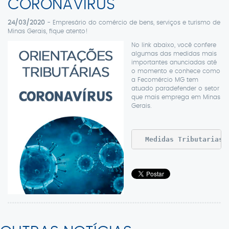
CORONAVÍRUS
24/03/2020
- Empresário do comércio de bens, serviços e turismo de
Minas Gerais, fique atento!
No link abaixo, você confere
algumas das medidas mais
importantes anunciadas até
o momento e conhece como
a Fecomércio MG tem
atuado paradefender o setor
que mais emprega em Minas
Gerais.
Medidas Tributarias 