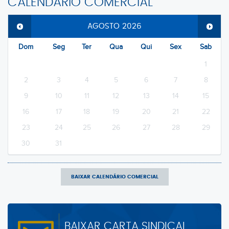
CALENDÁRIO COMERCIAL
AGOSTO
2026
Dom
Seg
Ter
Qua
Qui
Sex
Sab
1
2
3
4
5
6
7
8
9
10
11
12
13
14
15
16
17
18
19
20
21
22
23
24
25
26
27
28
29
30
31
BAIXAR CALENDÁRIO COMERCIAL
BAIXAR CARTA SINDICAL