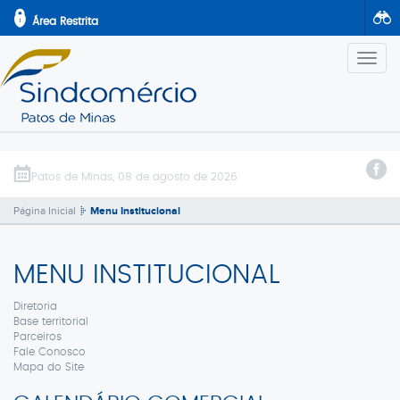
Área Restrita
Altern
Naveg
ENTRAR
INSTITUCIONAL
Diretoria
SERVIÇOS
Patos de Minas, 08 de agosto de 2026
Base territorial
SINDCONVÊNIO
Página Inicial
Menu Institucional
Parceiros
NOTÍCIAS
Fale Conosco
CONVENÇÕES
Mapa do Site
MENU INSTITUCIONAL
AGENDA
2ª Via Boleto
Diretoria
TREINAMENTOS
Base territorial
EVENTOS
Parceiros
Fale Conosco
Mapa do Site