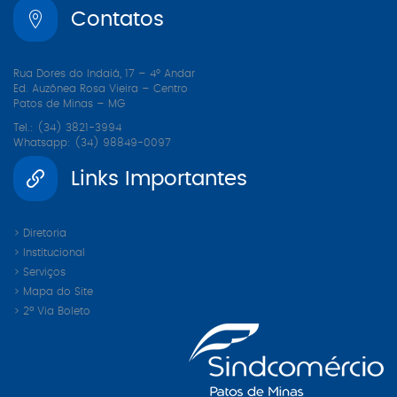
Contatos
Rua Dores do Indaiá, 17 – 4º Andar
Ed. Auzônea Rosa Vieira – Centro
Patos de Minas – MG
Tel.: (34) 3821-3994
Whatsapp: (34) 98849-0097
Links Importantes
> Diretoria
> Institucional
> Serviços
> Mapa do Site
> 2ª Via Boleto